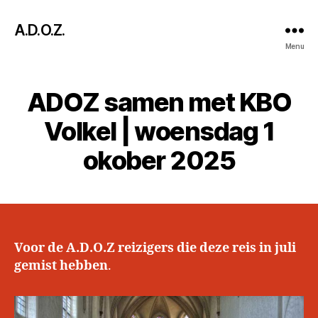
A.D.O.Z.
Menu
ADOZ samen met KBO
Volkel | woensdag 1
okober 2025
Voor de A.D.O.Z reizigers die deze reis in juli
gemist hebben
.