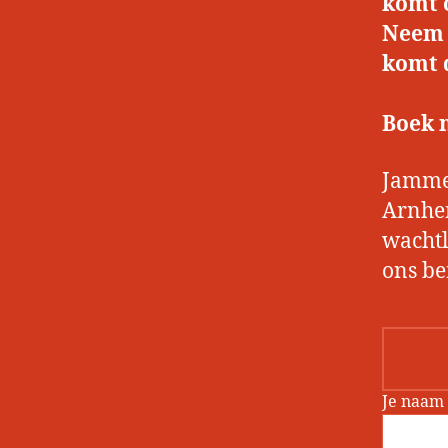
komt o
Neem 
komt d
Boek 
Jamme
Arnhem
wachtl
ons be
Je naam