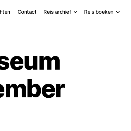
chten
Contact
Reis archief
Reis boeken
useum
ember