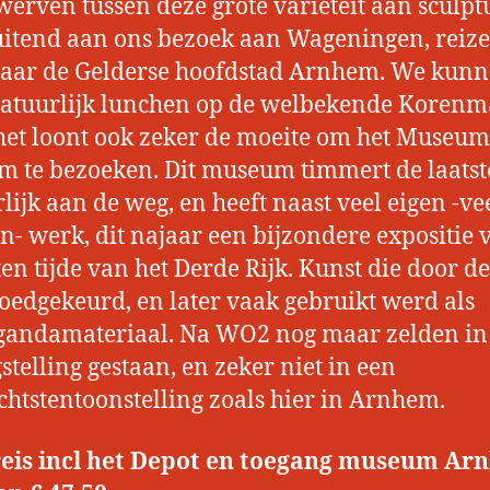
erven tussen deze grote variëteit aan sculpt
itend aan ons bezoek aan Wageningen, reiz
aar de Gelderse hoofdstad Arnhem. We kun
atuurlijk lunchen op de welbekende Korenm
et loont ook zeker de moeite om het Museum
 te bezoeken. Dit museum timmert de laatst
lijk aan de weg, en heeft naast veel eigen -ve
- werk, dit najaar een bijzondere expositie 
ten tijde van het Derde Rijk. Kunst die door de
goedgekeurd, en later vaak gebruikt werd als
gandamateriaal. Na WO2 nog maar zelden in
stelling gestaan, en zeker niet in een
chtstentoonstelling zoals hier in Arnhem.
reis incl het Depot en toegang museum A