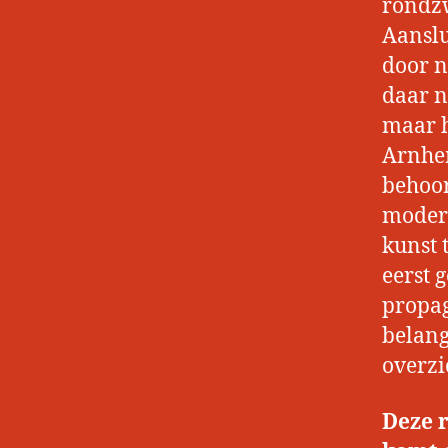
rondzw
Aanslu
door n
daar n
maar h
Arnhem
behoor
modern
kunst 
eerst 
propa
belang
overzi
Deze 