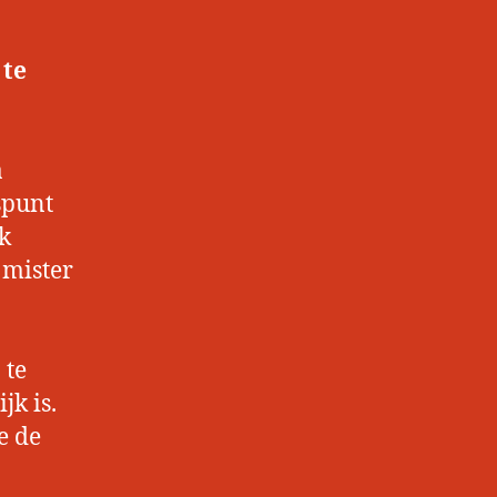
 te
a
spunt
k
 mister
 te
jk is.
e de