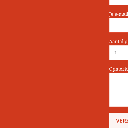
Je e-mai
Aantal 
Opmerki