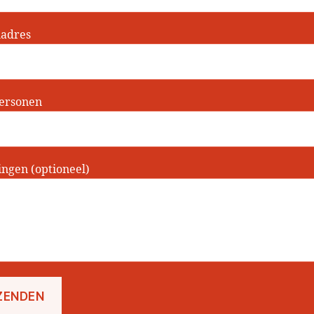
ladres
personen
ngen (optioneel)