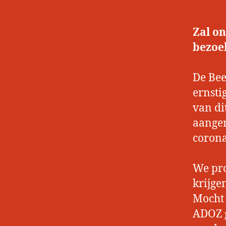
Zal on
bezoe
De Bee
ernsti
van di
aanger
corona
We pro
krijge
Mocht 
ADOZ g