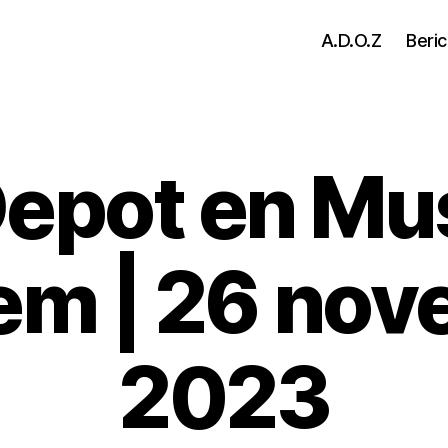
A.D.O.Z
Beri
Depot en M
em | 26 nov
2023