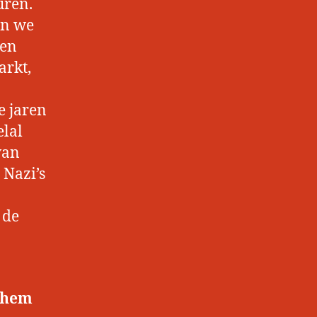
uren.
en we
nen
arkt,
e jaren
elal
van
 Nazi’s
 de
rnhem