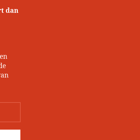
rt dan
 en
de
van